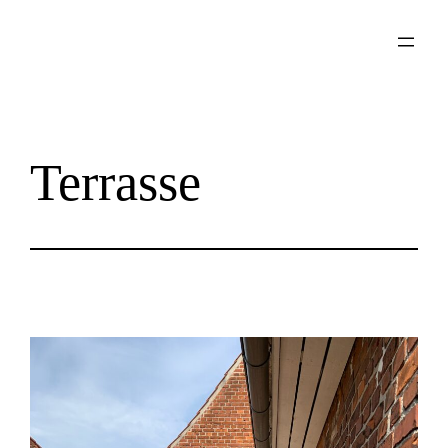
Spring
til
indhold
Terrasse