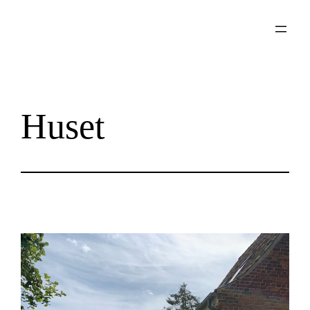
Spring
til
indhold
Huset