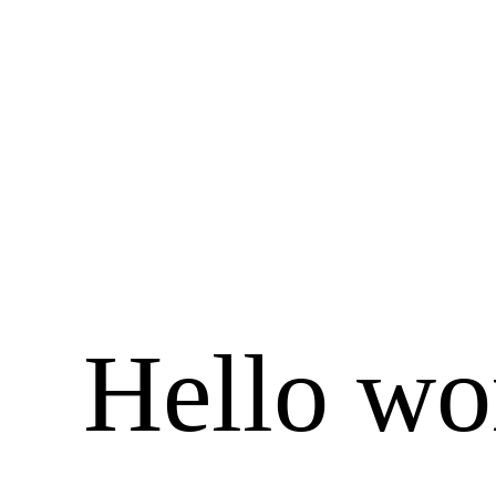
Spring
til
indhold
Hello wo